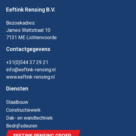
Eeftink Rensing B.V.
Bezoekadres:
James Wattstraat 10
7131 ME Lichtenvoorde
Contactgegevens
+31(0)544 37 29 21
info@eeftink-rensing.nl
www.eeftink-rensing.nl
Diensten
Staal­bouw
Constructie­werk
Dak- en wand­techniek
Bedrijfs­deuren
EEFTINK-RENSING GROEP